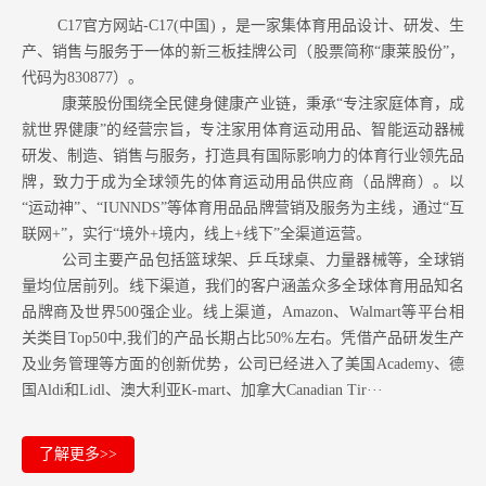
C17官方网站-C17(中国) ，是一家集体育用品设计、研发、生
产、销售与服务于一体的新三板挂牌公司（股票简称“康莱股份”，
代码为830877）。
康莱股份围绕全民健身健康产业链，秉承“专注家庭体育，成
就世界健康”的经营宗旨，专注家用体育运动用品、智能运动器械
研发、制造、销售与服务，打造具有国际影响力的体育行业领先品
牌，致力于成为全球领先的体育运动用品供应商（品牌商）。以
“运动神”、“IUNNDS”等体育用品品牌营销及服务为主线，通过“互
联网+”，实行“境外+境内，线上+线下”全渠道运营。
公司主要产品包括篮球架、乒乓球桌、力量器械等，全球销
量均位居前列。
线下渠道，我们的客户涵盖众多全球体育用品知名
品牌商及世界500强企业。
线上渠道，Amazon
、Walmart等
平台相
关类目Top50中,我们的产品长期占比50%左右。凭借产品研发生产
及业务管理等方面的创新优势，公司已经进入了美国Academy、德
国Aldi和Lidl、澳大利亚K-mart、加拿大Canadian Tir···
了解更多>>