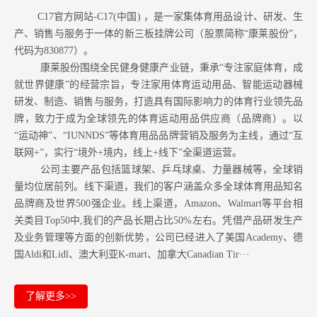
C17官方网站-C17(中国) ，是一家集体育用品设计、研发、生
产、销售与服务于一体的新三板挂牌公司（股票简称“康莱股份”，
代码为830877）。
康莱股份围绕全民健身健康产业链，秉承“专注家庭体育，成
就世界健康”的经营宗旨，专注家用体育运动用品、智能运动器械
研发、制造、销售与服务，打造具有国际影响力的体育行业领先品
牌，致力于成为全球领先的体育运动用品供应商（品牌商）。以
“运动神”、“IUNNDS”等体育用品品牌营销及服务为主线，通过“互
联网+”，实行“境外+境内，线上+线下”全渠道运营。
公司主要产品包括篮球架、乒乓球桌、力量器械等，全球销
量均位居前列。
线下渠道，我们的客户涵盖众多全球体育用品知名
品牌商及世界500强企业。
线上渠道，Amazon
、Walmart等
平台相
关类目Top50中,我们的产品长期占比50%左右。凭借产品研发生产
及业务管理等方面的创新优势，公司已经进入了美国Academy、德
国Aldi和Lidl、澳大利亚K-mart、加拿大Canadian Tir···
了解更多>>