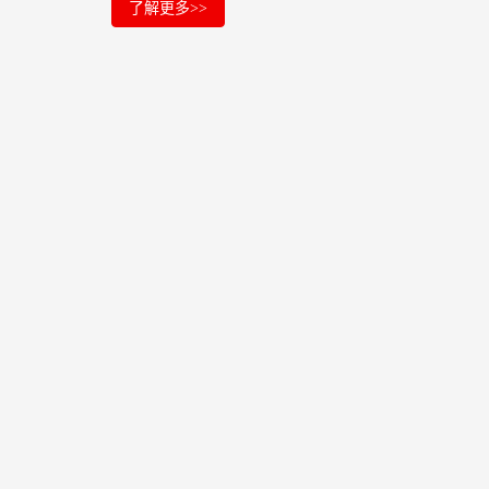
了解更多>>